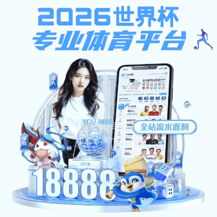
注册入口
移动端bet体育，畅享体育直播体验
覆盖全球热门赛事，集成实时比分、互动社区、深度数据分
析等核心功能
App Store 下载
Google Play 获取