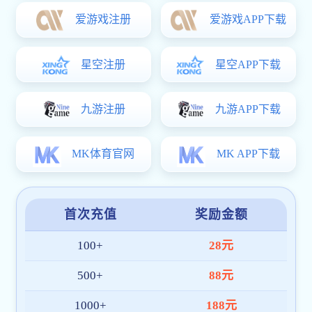
智能分析
结合大数据与趋势洞察，带来更深入的赛事理解。
版本更新记录 · 按时间分组查看
每次更新内容一目了然，bet体育不断打磨细节，提升体
验。