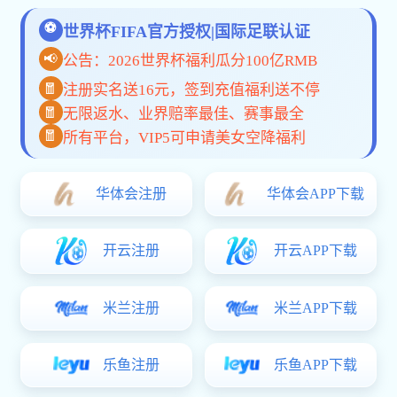
媒体人分析湖人未来建队方向
东契奇和里夫斯是唯一长期选
择
2026-06-03 15:15
55 次阅读
首页
/
体育报道