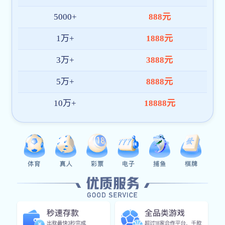
向上必须重新审视自己的策略。球队近年来经历了多
次人员变动，但始终未能形成稳定的核心阵容。这种
情况下，管理层需要对现有球员进行全面评估，以便
找到合适的角色搭配和战术体系。
在这样的背景下，建立一支具备长远竞争力的球队显
得尤为重要。媒体人指出，湖人当前最需关注的是如
何增强年轻球员的发展，并围绕他们构建起可持续发
展的核心。例如，引入像东契奇这样的全能球员，可
以立即提升球队的实力，同时也为年轻球员树立榜
样。
此外，针对现有球员如里夫斯等年轻才俊，湖人需要
创造更多机会，让他们获得足够的比赛经验和成长空
间。这不仅是为了当下，更是为了未来能够形成强大