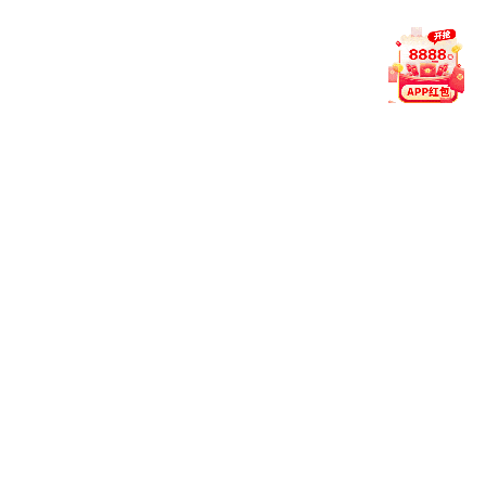
东体报道申花重拾昔日风采李松益即插即
在近期的报道中，东体传媒分析了上海申花足球俱乐部的复
苏之路，特别...
2026-07-31