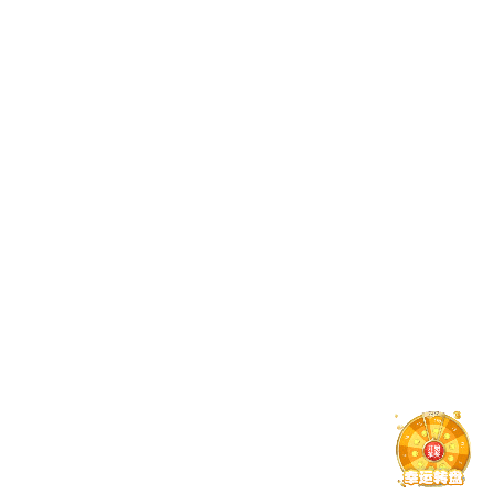
保持冷静与专注。在之前的大赛经历中，他已经证明
自己具备迎接挑战并把握机会的心态，这是非常宝贵
的一点。
同时，大赛中的经验积累对于年轻球员来说至关重
要。虽然年纪尚轻，但安东尼·阿诺德曾经经历过不少
高压比赛，通过这些经历积累下来的信心，会让他在
面对如瓦伦西亚这样的敌人时更加游刃有余。此外，
其良好的心理状态也会感染周围队友，提高整个团队
士气，对比赛结果产生积极影响。
最后，对于教练组来说，他们也非常清楚如何引导年
轻人在压力下成长，因此给予足够支持和信任，将有
助于激励他们展现潜力。如果我们相信并赋予他们更
大责任感，那么无疑可以打造一个更具竞争力且富有