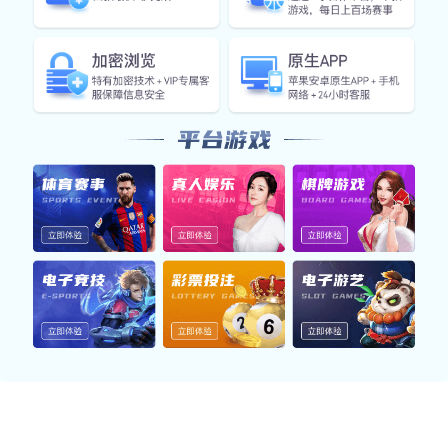
德则可以通过自身敏锐的判断来找到突破口。
2、战术适应性分析
除了个人能力外，阿诺德在战术上的适应性也是他被
寄予厚望的重要原因之一。他能够根据不同对手调整
自己的打法，在需要加强防守时，他会主动回收位
置；而当球队需要进攻时，他又会积极向前插上，为
前锋提供支持。这种灵活多变的特点使得他成为了教
练战术布置的重要棋子。
同时，在与瓦伦西亚这样的西甲强队交锋时，合理利
用边路空间显得尤为重要。瓦伦西亚通常会采取高压
逼抢策略，而这正是考验边路球员抗压能力的时候。
阿诺德凭借其过人的技术和经验，可以有效地应对这
种局面，通过不断移动和换位来寻找机会。