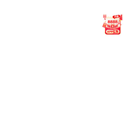
尤文夏窗引援受阻冈萨雷斯与道格拉斯路
在即将结束的夏季转会窗口中，尤文图斯面临着引援受阻的
局面，尤其是...
2026-07-04