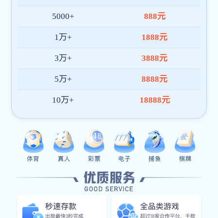
当前大多数体育赛事都依赖于裁判指派员来安排和管
理比赛中的裁判。这种模式虽然在一定程度上规范了
赛事，但也出现了一些不可忽视的问题。例如，部分
指派员可能因为个人关系或利益因素而选择特定裁
判，这直接导致了赛场上的不公正现象。
此外，不同地区和不同联赛对于裁判选拔标准的不一
致，使得一些水平相对较低的裁判被指定到关键赛事
中。这不仅削弱了赛事质量，也让运动员和观众产生
质疑，对整个竞技环境造成负面影响。
再者，在某些情况下，外部压力会干扰到裁判的判
断。一旦某位裁判因其背景或者历史表现被过度关
注，其执法风格可能受到牵制，从而导致其在关键时
刻做出错误决策。因此，当前的裁判指派体系亟需改