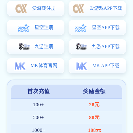
本文旨在探讨“彻底取消裁判指派员的倡议以实现更公
平的竞技环境”的重要性。随着各类体育赛事的普及与
发展，裁判在比赛中的角色变得愈发重要。然而，裁
判指派制度常常面临着偏见、利益冲突等问题，这影
响了比赛的公正性。文章将从四个方面进行详细分
析：首先是裁判指派员的现状及其问题；其次探讨取
消裁判指派员对提升比赛公正性的积极影响；接下来
分析如何建立新的裁判选拔机制；最后讨论实施这一
倡议可能面临的挑战与应对策略。希望通过这些分
析，能够为实现更加公平的竞技环境提供思考。
1、裁判指派员现状与问题