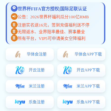
纳兹里德表现出色12投8中砍
下25分10篮板三分球命中率高
达71
2026-05-25 00:49
43 次阅读
首页
/
体育报道